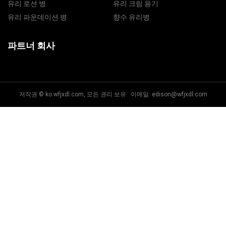
유리 로션 병
유리 크림 용기
유리 파운데이션 병
향수 유리병
파트너 회사
저작권 © ko.wfjxdl.com, 모든 권리 보유. 이메일:
edison@wfjxdl.com