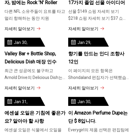
자, 밤에는 Rock 'n' Roller
17가지 졸업 선물 아이디어
다른 NFL 소유주들이 요트를 타고
선물 $149 쇼핑 자세히 보기
멀리 항해하는 동안 지원
$218 쇼핑 자세히 보기 $37 쇼핑
자세히 보기 $35 $19 쇼핑
자세히 알아보기
자세히 알아보기
Jan 30,
Jan 29,
2024
2024
Valley Bar + Bottle Shop,
향기를 만드는 인디 조향사
Delicious Dish 매장 인수
12인
최근 큰 성공에도 불구하고
이 페이지의 모든 항목은
Arnold Drive의 Delicious Dish는
Shondaland 편집자가 선택했습
다음 후에 문을 닫습니다.
니다. 우리는 벌 수 있습니다
자세히 알아보기
자세히 알아보기
Jan 31,
Jan 30,
2024
2024
에센셜 오일은 기침에 좋은가
이 Amazon Perfume Dupe는
요? 알아야 할 사항
단 $ 8입니다.
에센셜 오일은 식물에서 오일을
Everygirl의 제품 선택은 편집팀에