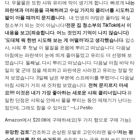
다. 우물물은 또한 샤워 유리에 막이 생기게 합니다. 빠르게.
나는
파란색과 더러움을 극복하려고 수십 가지의 클리너를 시도하고
팔이 아플 때까지 문지릅니다.
. 내 인생의 야망은 풀타임 욕실
청소부가 되는 것이 아닙니다!
전문 집 청소부의 TikTok에서 이
내용을 보고(죄송합니다. 어느 것인지 기억이 나지 않습니다)
'도대체 뭐 한번 시도해 보는 게 어떨까'라고 생각했습니다.
맙소
사, 샤워 후 첫날 이 물질을 온몸에 뿌리고 떠났습니다. 다음날
아침에는 파란색이 눈에 띄게 줄어들었고 유리도 더 선명해 보
였습니다. 둘째날, 다시 뿌리고 떠났습니다. 다음날 아침 바닥 타
일의 몇 군데 점을 제외하고 파란색은 사라졌고 유리는 정말 멋
져 보였습니다. 3일째 남은 부분에 스프레이를 뿌렸더니 다음날
아침 샤워가 거의 새 것처럼 보였습니다.
전혀 문지르지 마세
요!!!! 이것은 내가 가장 좋아하는 새로운 샤워 클리너입니다.
유
일한 단점은 샤워실 안에서 물을 뿌리는 동안 재채기가 난다는
점인데, 그래도 참을 수 있어요." —LJ Petillo
Amazon에서 $20.08에 구매하세요(두 가지 향으로 구매 가능).
유망한 검토:
"건조하고 손상된 모발로 고민이라면 필수!
저는 평
소에 리뷰를 잘 안 쓰거든요.
솔직히 저는 글을 전혀 쓰지 않지만